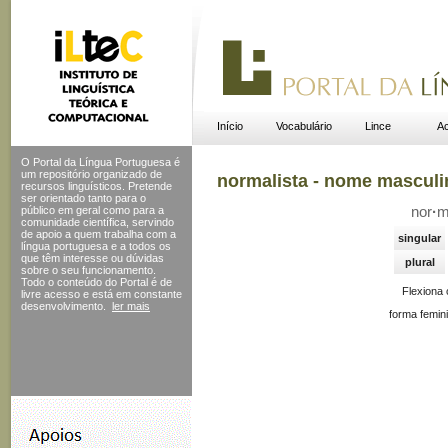
Início
Vocabulário
Lince
Ac
O Portal da Língua Portuguesa é
um repositório organizado de
normalista - nome masculi
recursos linguísticos. Pretende
ser orientado tanto para o
público em geral como para a
nor
·
m
comunidade científica, servindo
de apoio a quem trabalha com a
singular
língua portuguesa e a todos os
que têm interesse ou dúvidas
plural
sobre o seu funcionamento.
Todo o conteúdo do Portal
é de
Flexiona
livre acesso e está em constante
desenvolvimento.
ler mais
forma femin