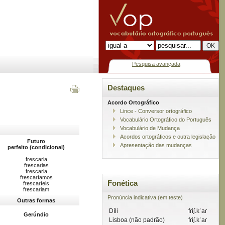
Pesquisa avançada
Destaques
Acordo Ortográfico
Lince - Conversor ortográfico
Vocabulário Ortográfico do Português
Vocabulário de Mudança
Acordos ortográficos e outra legislação
Futuro
Apresentação das mudanças
perfeito (condicional)
frescaria
frescarias
frescaria
frescaríamos
Fonética
frescaríeis
frescariam
Pronúncia indicativa (em teste)
Outras formas
Díli
fɾɨʃ.kˈaɾ
Gerúndio
Lisboa (não padrão)
fɾɨʃ.kˈaɾ