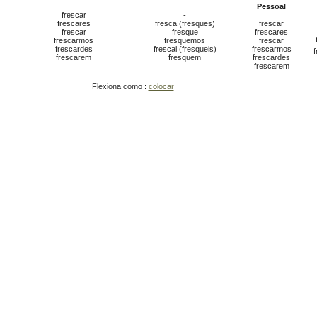
Pessoal
frescar
-
frescares
fresca (fresques)
frescar
frescar
fresque
frescares
frescarmos
fresquemos
frescar
frescardes
frescai (fresqueis)
frescarmos
frescarem
fresquem
frescardes
frescarem
Flexiona como :
colocar