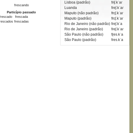
Lisboa (padrão)
fɾɨʃ.kˈaɾ
frescando
Luanda
fɾeʃ.kˈaɾ
Particípio passado
Maputo (não padrão)
frɛʃ.kˈaɾ
frescado
frescada
Maputo (padrão)
frɛʃ.kˈaɾ
frescados
frescadas
Rio de Janeiro (não padrão)
fɾeʃ.kˈa
Rio de Janeiro (padrão)
fɾeʃ.kˈaɾ
São Paulo (não padrão)
fɽes.kˈa
São Paulo (padrão)
fɾes.kˈa