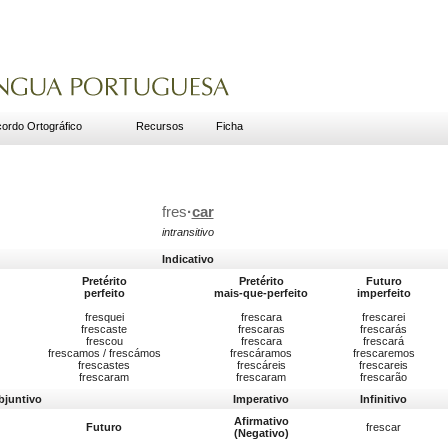
ordo Ortográfico
Recursos
Ficha
fres
·
car
intransitivo
Indicativo
Pretérito
Pretérito
Futuro
perfeito
mais-que-perfeito
imperfeito
fresquei
frescara
frescarei
frescaste
frescaras
frescarás
frescou
frescara
frescará
frescamos / frescámos
frescáramos
frescaremos
frescastes
frescáreis
frescareis
frescaram
frescaram
frescarão
bjuntivo
Imperativo
Infinitivo
Afirmativo
Futuro
frescar
(Negativo)