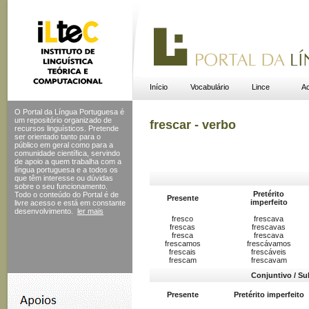
Início
Vocabulário
Lince
Ac
O Portal da Língua Portuguesa é
um repositório organizado de
frescar - verbo
recursos linguísticos. Pretende
ser orientado tanto para o
público em geral como para a
comunidade científica, servindo
de apoio a quem trabalha com a
língua portuguesa e a todos os
que têm interesse ou dúvidas
sobre o seu funcionamento.
Pretérito
Todo o conteúdo do Portal
é de
Presente
imperfeito
livre acesso e está em constante
desenvolvimento.
ler mais
fresco
frescava
frescas
frescavas
fresca
frescava
frescamos
frescávamos
frescais
frescáveis
frescam
frescavam
Conjuntivo / Su
Presente
Pretérito imperfeito