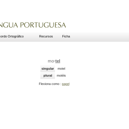
ordo Ortográfico
Recursos
Ficha
mo
·
tel
singular
motel
plural
motéis
Flexiona como :
papel