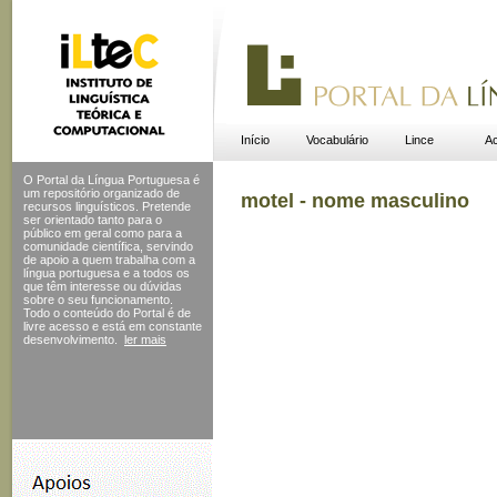
Início
Vocabulário
Lince
Ac
O Portal da Língua Portuguesa é
um repositório organizado de
motel - nome masculino
recursos linguísticos. Pretende
ser orientado tanto para o
público em geral como para a
comunidade científica, servindo
de apoio a quem trabalha com a
língua portuguesa e a todos os
que têm interesse ou dúvidas
sobre o seu funcionamento.
Todo o conteúdo do Portal
é de
livre acesso e está em constante
desenvolvimento.
ler mais