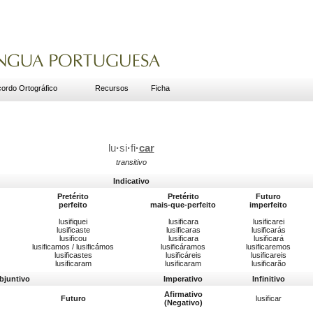
ordo Ortográfico
Recursos
Ficha
lu
·
si
·
fi
·
car
transitivo
Indicativo
Pretérito
Pretérito
Futuro
perfeito
mais-que-perfeito
imperfeito
lusifiquei
lusificara
lusificarei
lusificaste
lusificaras
lusificarás
lusificou
lusificara
lusificará
lusificamos / lusificámos
lusificáramos
lusificaremos
lusificastes
lusificáreis
lusificareis
lusificaram
lusificaram
lusificarão
bjuntivo
Imperativo
Infinitivo
Afirmativo
Futuro
lusificar
(Negativo)