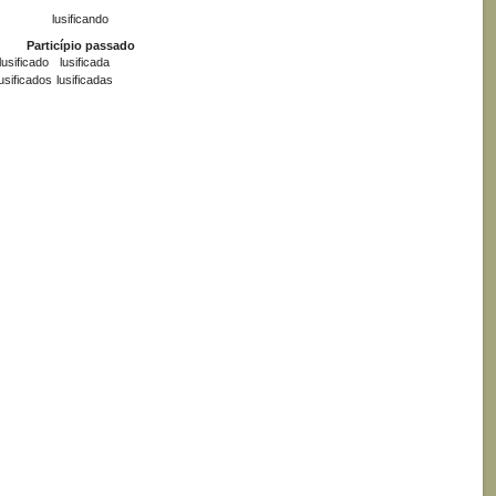
lusificando
Particípio passado
lusificado
lusificada
lusificados
lusificadas