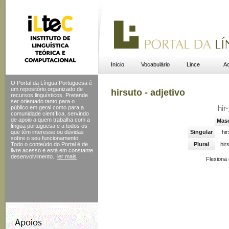
Início
Vocabulário
Lince
Ac
O Portal da Língua Portuguesa é
um repositório organizado de
hirsuto - adjetivo
recursos linguísticos. Pretende
ser orientado tanto para o
público em geral como para a
hir
·
comunidade científica, servindo
de apoio a quem trabalha com a
Masc
língua portuguesa e a todos os
que têm interesse ou dúvidas
Singular
hi
sobre o seu funcionamento.
Todo o conteúdo do Portal
é de
Plural
hir
livre acesso e está em constante
desenvolvimento.
ler mais
Flexiona