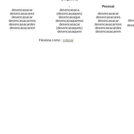
-
Pessoal
desencasacar
desencasaca
desencasacares
(desencasaques)
desencasacar
desencasacar
desencasaque
desencasacares
des
desencasacarmos
desencasaquemos
desencasacar
desencasacardes
desencasacai
desencasacarmos
des
desencasacarem
(desencasaqueis)
desencasacardes
desencasaquem
desencasacarem
Flexiona como :
colocar