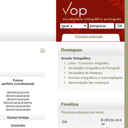
Pesquisa avançada
Destaques
Acordo Ortográfico
Lince - Conversor ortográfico
Vocabulário Ortográfico do Português
Vocabulário de Mudança
Acordos ortográficos e outra legislação
Futuro
Apresentação das mudanças
perfeito (condicional)
desencasacaria
desencasacarias
desencasacaria
desencasacaríamos
Fonética
desencasacaríeis
desencasacariam
Pronúncia indicativa (em teste)
Outras formas
dɨ.zẽŋ.kə.zə.k
Díli
ˈaɾ
Gerúndio