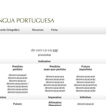
ordo Ortográfico
Recursos
Ficha
de
·
sen
·
ca
·
sa
·
car
pronominal
Indicativo
Pretérito
Pretérito
Futuro
perfeito
mais-que-perfeito
imperfeito
desencasaquei
desencasacara
desencasacarei
desencasacaste
desencasacaras
desencasacarás
desencasacou
desencasacara
desencasacará
desencasacamos /
desencasacáramos
desencasacaremos
desencasacámos
desencasacáreis
desencasacareis
desencasacastes
desencasacaram
desencasacarão
desencasacaram
ntivo
Imperativo
Infinitivo
Afirmativo
Futuro
desencasacar
(Negativo)