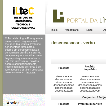
Início
Vocabulário
Lince
Ac
O Portal da Língua Portuguesa é
um repositório organizado de
desencasacar - verbo
recursos linguísticos. Pretende
ser orientado tanto para o
público em geral como para a
comunidade científica, servindo
de apoio a quem trabalha com a
língua portuguesa e a todos os
que têm interesse ou dúvidas
sobre o seu funcionamento.
Pretérito
Todo o conteúdo do Portal
é de
Presente
imperfeito
livre acesso e está em constante
desenvolvimento.
ler mais
desencasaco
desencasacava
desencasacas
desencasacavas
desencasaca
desencasacava
desencasacamos
desencasacávamos
desencasacais
desencasacáveis
desencasacam
desencasacavam
Conjuntivo / Subju
Presente
Pretérito imperfeito