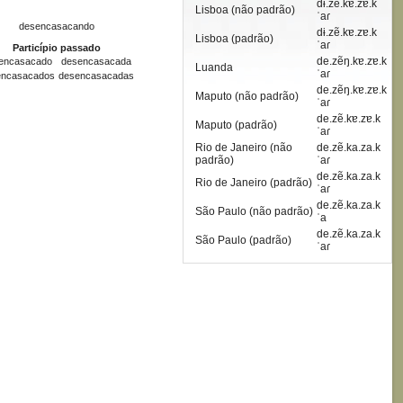
dɨ.zẽ.kɐ.zɐ.k
Lisboa (não padrão)
ˈaɾ
desencasacando
dɨ.zẽ.kɐ.zɐ.k
Lisboa (padrão)
ˈaɾ
Particípio passado
de.zẽŋ.kɐ.zɐ.k
encasacado
desencasacada
Luanda
ˈaɾ
encasacados
desencasacadas
de.zẽŋ.kɐ.zɐ.k
Maputo (não padrão)
ˈaɾ
de.zẽ.kɐ.zɐ.k
Maputo (padrão)
ˈaɾ
Rio de Janeiro (não
de.zẽ.ka.za.k
padrão)
ˈaɾ
de.zẽ.ka.za.k
Rio de Janeiro (padrão)
ˈaɾ
de.zẽ.ka.za.k
São Paulo (não padrão)
ˈa
de.zẽ.ka.za.k
São Paulo (padrão)
ˈaɾ