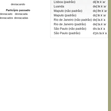
Lisboa (padrão)
dɨʃ.tɐ.kˈaɾ
destacando
Luanda
deʃ.tɐ.kˈaɾ
Particípio passado
Maputo (não padrão)
dɛʃ.θɐ.kˈaɾ
destacado
destacada
Maputo (padrão)
dɛʃ.tɐ.kˈaɾ
destacados
destacadas
Rio de Janeiro (não padrão)
deʃ.ta.kˈa
Rio de Janeiro (padrão)
deʃ.ta.kˈaɾ
São Paulo (não padrão)
dis.ta.kˈa
São Paulo (padrão)
dʒis.ta.kˈa