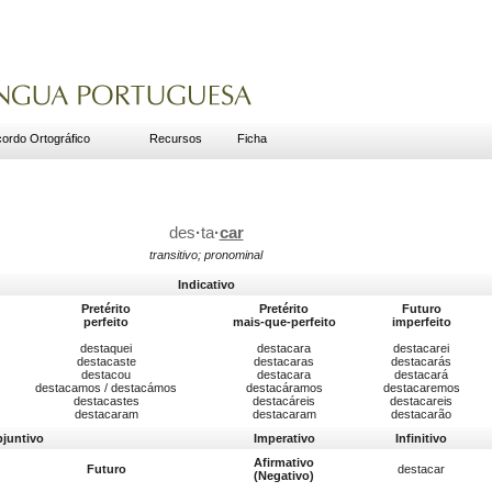
ordo Ortográfico
Recursos
Ficha
des
·
ta
·
car
transitivo; pronominal
Indicativo
Pretérito
Pretérito
Futuro
perfeito
mais-que-perfeito
imperfeito
destaquei
destacara
destacarei
destacaste
destacaras
destacarás
destacou
destacara
destacará
destacamos / destacámos
destacáramos
destacaremos
destacastes
destacáreis
destacareis
destacaram
destacaram
destacarão
bjuntivo
Imperativo
Infinitivo
Afirmativo
Futuro
destacar
(Negativo)