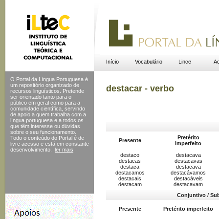
Início
Vocabulário
Lince
Ac
O Portal da Língua Portuguesa é
um repositório organizado de
destacar - verbo
recursos linguísticos. Pretende
ser orientado tanto para o
público em geral como para a
comunidade científica, servindo
de apoio a quem trabalha com a
língua portuguesa e a todos os
que têm interesse ou dúvidas
sobre o seu funcionamento.
Pretérito
Todo o conteúdo do Portal
é de
Presente
imperfeito
livre acesso e está em constante
desenvolvimento.
ler mais
destaco
destacava
destacas
destacavas
destaca
destacava
destacamos
destacávamos
destacais
destacáveis
destacam
destacavam
Conjuntivo / Su
Presente
Pretérito imperfeito