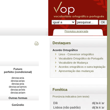
Pesquisa avançada
Destaques
Acordo Ortográfico
Lince - Conversor ortográfico
Vocabulário Ortográfico do Português
Vocabulário de Mudança
Acordos ortográficos e outra legislação
Futuro
Apresentação das mudanças
perfeito (condicional)
destacaria
destacarias
destacaria
destacaríamos
Fonética
destacaríeis
destacariam
Pronúncia indicativa (em teste)
Outras formas
Díli
dɨʃ.tə.kˈaɾ
Gerúndio
Lisboa (não padrão)
dɨʃ.tɐ.kˈaɾ