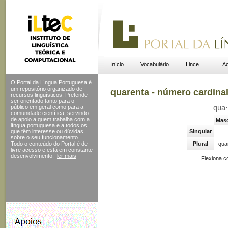
Início
Vocabulário
Lince
Ac
O Portal da Língua Portuguesa é
um repositório organizado de
quarenta - número cardina
recursos linguísticos. Pretende
ser orientado tanto para o
público em geral como para a
qua
·
comunidade científica, servindo
de apoio a quem trabalha com a
Masc
língua portuguesa e a todos os
que têm interesse ou dúvidas
Singular
sobre o seu funcionamento.
Todo o conteúdo do Portal
é de
Plural
qua
livre acesso e está em constante
desenvolvimento.
ler mais
Flexiona 