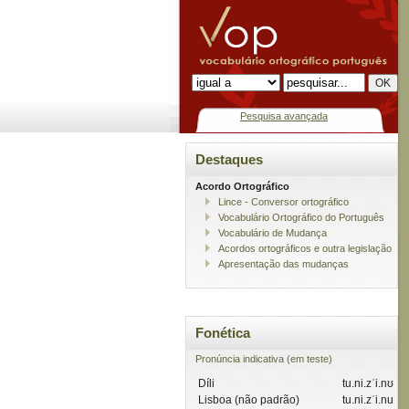
Pesquisa avançada
Destaques
Acordo Ortográfico
Lince - Conversor ortográfico
Vocabulário Ortográfico do Português
Vocabulário de Mudança
Acordos ortográficos e outra legislação
Apresentação das mudanças
Fonética
Pronúncia indicativa (em teste)
Díli
tu.ni.zˈi.nʊ
Lisboa (não padrão)
tu.ni.zˈi.nu