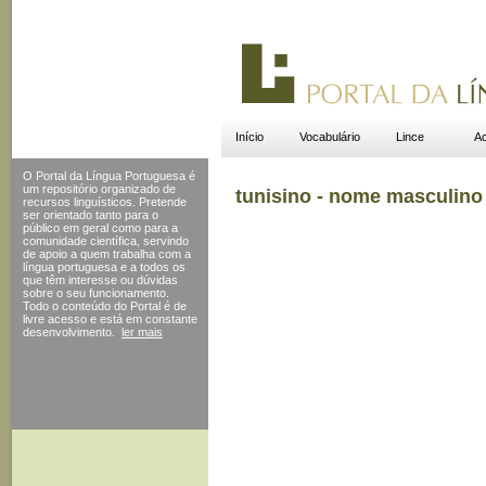
Início
Vocabulário
Lince
Ac
O Portal da Língua Portuguesa é
um repositório organizado de
tunisino - nome masculino
recursos linguísticos. Pretende
ser orientado tanto para o
público em geral como para a
comunidade científica, servindo
de apoio a quem trabalha com a
língua portuguesa e a todos os
que têm interesse ou dúvidas
sobre o seu funcionamento.
Todo o conteúdo do Portal
é de
livre acesso e está em constante
desenvolvimento.
ler mais