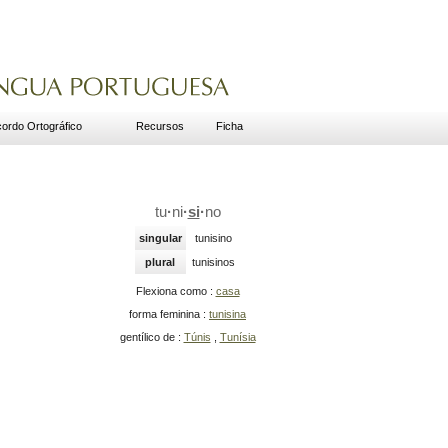
ordo Ortográfico
Recursos
Ficha
tu
·
ni
·
si
·
no
singular
tunisino
plural
tunisinos
Flexiona como :
casa
forma feminina :
tunisina
gentílico de :
Túnis
,
Tunísia