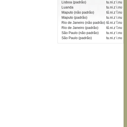
Lisboa (padrão)
tu.ni.zˈi.nu
Luanda
tu.ni.zˈi.nʊ
Maputo (não padrão)
tũ.ni.zˈĩ.nʊ
Maputo (padrão)
tu.ni.zˈi.nu
Rio de Janeiro (não padrão)
tũ.ni.zˈĩ.nʊ
Rio de Janeiro (padrão)
tũ.ni.zˈĩ.nʊ
São Paulo (não padrão)
tu.ni.zˈi.nʊ
São Paulo (padrão)
tu.ni.zˈi.nʊ