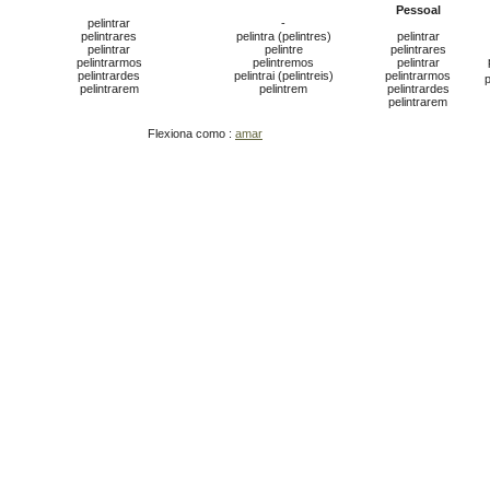
Pessoal
pelintrar
-
pelintrares
pelintra (pelintres)
pelintrar
pelintrar
pelintre
pelintrares
pelintrarmos
pelintremos
pelintrar
pelintrardes
pelintrai (pelintreis)
pelintrarmos
p
pelintrarem
pelintrem
pelintrardes
pelintrarem
Flexiona como :
amar