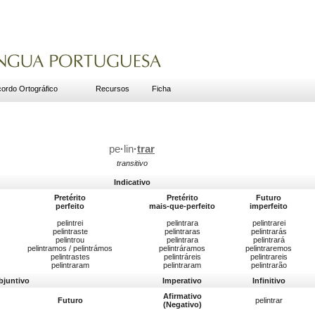
ordo Ortográfico
Recursos
Ficha
pe
·
lin
·
trar
transitivo
Indicativo
Pretérito
Pretérito
Futuro
perfeito
mais-que-perfeito
imperfeito
pelintrei
pelintrara
pelintrarei
pelintraste
pelintraras
pelintrarás
pelintrou
pelintrara
pelintrará
pelintramos / pelintrámos
pelintráramos
pelintraremos
pelintrastes
pelintráreis
pelintrareis
pelintraram
pelintraram
pelintrarão
bjuntivo
Imperativo
Infinitivo
Afirmativo
Futuro
pelintrar
(Negativo)