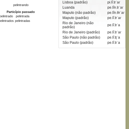
Lisboa (padrão)
pɨ.lĩ.tɾˈaɾ
pelintrando
Luanda
pe.lĩn.tɾˈaɾ
Particípio passado
Maputo (não padrão)
pe.lĩn.θrˈaɾ
pelintrado
pelintrada
Maputo (padrão)
pe.lĩ.trˈaɾ
elintrados
pelintradas
Rio de Janeiro (não
pe.lĩ.tɾˈa
padrão)
Rio de Janeiro (padrão)
pe.lĩ.tɾˈaɾ
São Paulo (não padrão)
pe.lĩ.tɽˈa
São Paulo (padrão)
pe.lĩ.tɾˈa