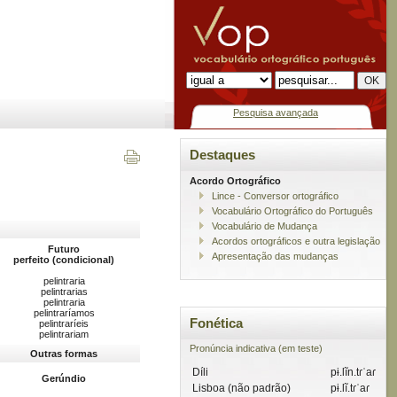
Pesquisa avançada
Destaques
Acordo Ortográfico
Lince - Conversor ortográfico
Vocabulário Ortográfico do Português
Vocabulário de Mudança
Acordos ortográficos e outra legislação
Futuro
Apresentação das mudanças
perfeito (condicional)
pelintraria
pelintrarias
pelintraria
pelintraríamos
Fonética
pelintraríeis
pelintrariam
Pronúncia indicativa (em teste)
Outras formas
Díli
pɨ.lĩn.tɾˈaɾ
Gerúndio
Lisboa (não padrão)
pɨ.lĩ.tɾˈaɾ