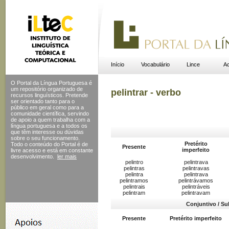
Início
Vocabulário
Lince
Ac
O Portal da Língua Portuguesa é
um repositório organizado de
pelintrar - verbo
recursos linguísticos. Pretende
ser orientado tanto para o
público em geral como para a
comunidade científica, servindo
de apoio a quem trabalha com a
língua portuguesa e a todos os
que têm interesse ou dúvidas
sobre o seu funcionamento.
Pretérito
Todo o conteúdo do Portal
é de
Presente
imperfeito
livre acesso e está em constante
desenvolvimento.
ler mais
pelintro
pelintrava
pelintras
pelintravas
pelintra
pelintrava
pelintramos
pelintrávamos
pelintrais
pelintráveis
pelintram
pelintravam
Conjuntivo / Su
Presente
Pretérito imperfeito