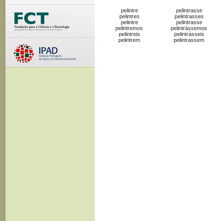
pelintre
pelintrasse
pelintres
pelintrasses
pelintre
pelintrasse
pelintremos
pelintrássemos
pelintreis
pelintrásseis
pelintrem
pelintrassem