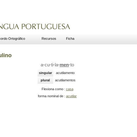
ordo Ortográfico
Recursos
Ficha
ulino
a
·
cu
·
ti
·
la
·
men
·
to
singular
acutilamento
plural
acutilamentos
Flexiona como :
casa
forma nominal de :
acutilar