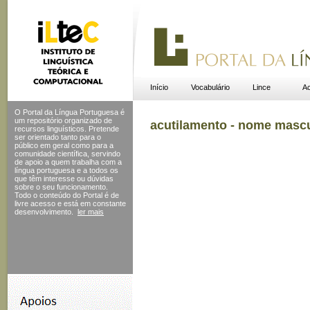
Início
Vocabulário
Lince
Ac
O Portal da Língua Portuguesa é
um repositório organizado de
acutilamento - nome masc
recursos linguísticos. Pretende
ser orientado tanto para o
público em geral como para a
comunidade científica, servindo
de apoio a quem trabalha com a
língua portuguesa e a todos os
que têm interesse ou dúvidas
sobre o seu funcionamento.
Todo o conteúdo do Portal
é de
livre acesso e está em constante
desenvolvimento.
ler mais