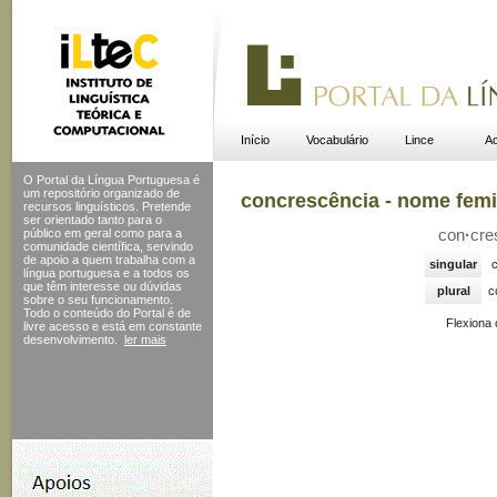
Início
Vocabulário
Lince
Ac
O Portal da Língua Portuguesa é
um repositório organizado de
concrescência - nome fem
recursos linguísticos. Pretende
ser orientado tanto para o
público em geral como para a
con
·
cre
comunidade científica, servindo
de apoio a quem trabalha com a
singular
língua portuguesa e a todos os
que têm interesse ou dúvidas
plural
c
sobre o seu funcionamento.
Todo o conteúdo do Portal
é de
Flexiona
livre acesso e está em constante
desenvolvimento.
ler mais