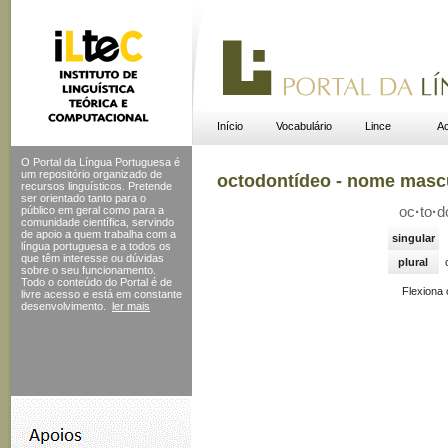
Início
Vocabulário
Lince
Ac
O Portal da Língua Portuguesa é
um repositório organizado de
octodontídeo - nome masc
recursos linguísticos. Pretende
ser orientado tanto para o
público em geral como para a
oc
·
to
·
d
comunidade científica, servindo
de apoio a quem trabalha com a
singular
língua portuguesa e a todos os
que têm interesse ou dúvidas
plural
sobre o seu funcionamento.
Todo o conteúdo do Portal
é de
Flexiona
livre acesso e está em constante
desenvolvimento.
ler mais