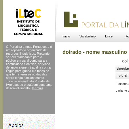
Início
Vocabulário
Lince
Ac
O Portal da Língua Portuguesa é
um repositório organizado de
doirado - nome masculino
recursos linguísticos. Pretende
ser orientado tanto para o
público em geral como para a
doi
·
comunidade científica, servindo
de apoio a quem trabalha com a
singular
língua portuguesa e a todos os
que têm interesse ou dúvidas
plural
sobre o seu funcionamento.
Todo o conteúdo do Portal
é de
Flexiona
livre acesso e está em constante
desenvolvimento.
ler mais
variante 