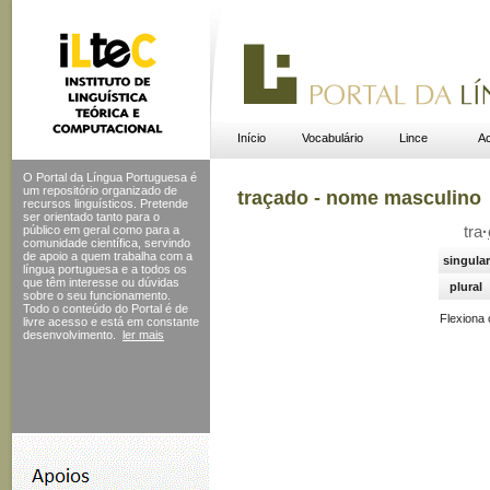
Início
Vocabulário
Lince
Ac
O Portal da Língua Portuguesa é
um repositório organizado de
traçado - nome masculino
recursos linguísticos. Pretende
ser orientado tanto para o
público em geral como para a
tra
·
comunidade científica, servindo
de apoio a quem trabalha com a
singular
língua portuguesa e a todos os
que têm interesse ou dúvidas
plural
sobre o seu funcionamento.
Todo o conteúdo do Portal
é de
Flexiona
livre acesso e está em constante
desenvolvimento.
ler mais