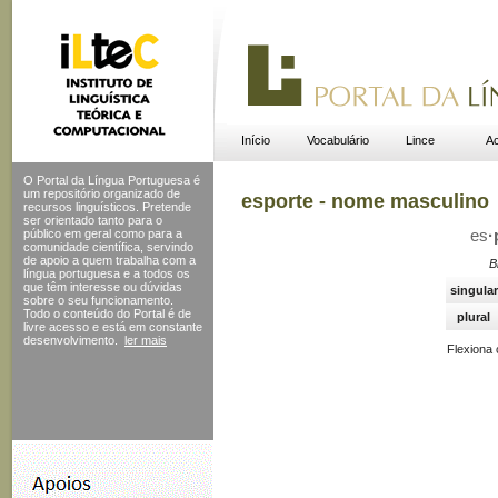
Início
Vocabulário
Lince
Ac
O Portal da Língua Portuguesa é
um repositório organizado de
esporte - nome masculino
recursos linguísticos. Pretende
ser orientado tanto para o
público em geral como para a
es
·
comunidade científica, servindo
de apoio a quem trabalha com a
B
língua portuguesa e a todos os
que têm interesse ou dúvidas
singular
sobre o seu funcionamento.
Todo o conteúdo do Portal
é de
plural
livre acesso e está em constante
desenvolvimento.
ler mais
Flexiona