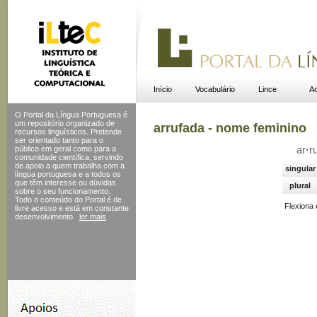
Início
Vocabulário
Lince
Ac
O Portal da Língua Portuguesa é
um repositório organizado de
arrufada - nome feminino
recursos linguísticos. Pretende
ser orientado tanto para o
público em geral como para a
ar
·
r
comunidade científica, servindo
de apoio a quem trabalha com a
singular
língua portuguesa e a todos os
que têm interesse ou dúvidas
plural
sobre o seu funcionamento.
Todo o conteúdo do Portal
é de
Flexiona
livre acesso e está em constante
desenvolvimento.
ler mais