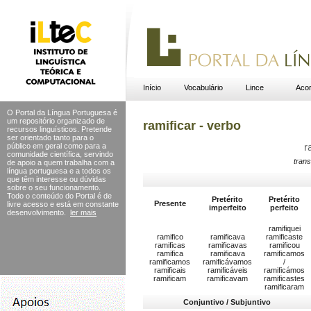
Início
Vocabulário
Lince
Acor
O Portal da Língua Portuguesa é
um repositório organizado de
ramificar - verbo
recursos linguísticos. Pretende
ser orientado tanto para o
público em geral como para a
r
comunidade científica, servindo
trans
de apoio a quem trabalha com a
língua portuguesa e a todos os
que têm interesse ou dúvidas
sobre o seu funcionamento.
Todo o conteúdo do Portal
é de
Pretérito
Pretérito
Presente
livre acesso e está em constante
imperfeito
perfeito
desenvolvimento.
ler mais
ramifiquei
ramifico
ramificava
ramificaste
ramificas
ramificavas
ramificou
ramifica
ramificava
ramificamos
ramificamos
ramificávamos
/
ramificais
ramificáveis
ramificámos
ramificam
ramificavam
ramificastes
ramificaram
Conjuntivo / Subjuntivo