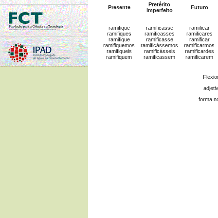
Pretérito
Presente
Futuro
imperfeito
ramifique
ramificasse
ramificar
ramifiques
ramificasses
ramificares
ramifique
ramificasse
ramificar
ramifiquemos
ramificássemos
ramificarmos
ramifiqueis
ramificásseis
ramificardes
ramifiquem
ramificassem
ramificarem
Flexi
adjeti
forma n