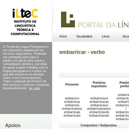
Início
Vocabulário
Lince
Acor
O Portal da Língua Portuguesa é
um repositório organizado de
embarricar - verbo
recursos linguísticos. Pretende
ser orientado tanto para o
público em geral como para a
comunidade científica, servindo
de apoio a quem trabalha com a
língua portuguesa e a todos os
que têm interesse ou dúvidas
sobre o seu funcionamento.
Todo o conteúdo do Portal
é de
Pretérito
Pretér
Presente
livre acesso e está em constante
imperfeito
perfei
desenvolvimento.
ler mais
embarri
embarrico
embarricava
embarric
embarricas
embarricavas
embarri
embarrica
embarricava
embarri
embarricamos
embarricávamos
/
embarricais
embarricáveis
embarri
embarricam
embarricavam
embarric
embarri
Conjuntivo / Subjuntivo