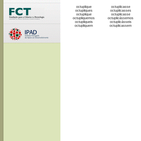
octuplique
octuplicasse
octupliques
octuplicasses
octuplique
octuplicasse
octupliquemos
octuplicássemos
octupliqueis
octuplicásseis
octupliquem
octuplicassem