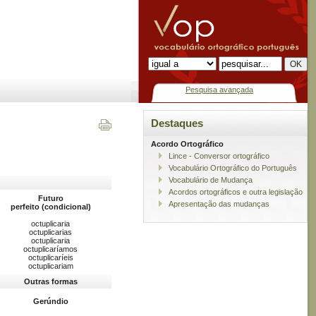
Pesquisa avançada
Destaques
Acordo Ortográfico
Lince - Conversor ortográfico
Vocabulário Ortográfico do Português
Vocabulário de Mudança
Acordos ortográficos e outra legislação
Futuro
Apresentação das mudanças
perfeito (condicional)
octuplicaria
octuplicarias
octuplicaria
octuplicaríamos
octuplicaríeis
octuplicariam
Outras formas
Gerúndio