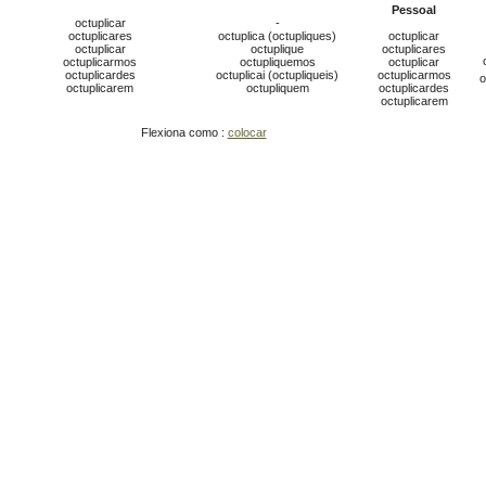
Pessoal
octuplicar
-
octuplicares
octuplica (octupliques)
octuplicar
octuplicar
octuplique
octuplicares
octuplicarmos
octupliquemos
octuplicar
octuplicardes
octuplicai (octupliqueis)
octuplicarmos
o
octuplicarem
octupliquem
octuplicardes
octuplicarem
Flexiona como :
colocar