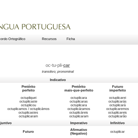
ordo Ortográfico
Recursos
Ficha
oc
·
tu
·
pli
·
car
transitivo; pronominal
Indicativo
Pretérito
Pretérito
Futuro
perfeito
mais-que-perfeito
imperfeito
octupliquei
octuplicara
octuplicarei
octuplicaste
octuplicaras
octuplicarás
octuplicou
octuplicara
octuplicará
octuplicamos / octuplicámos
octuplicáramos
octuplicaremos
octuplicastes
octuplicáreis
octuplicareis
octuplicaram
octuplicaram
octuplicarão
juntivo
Imperativo
Infinitivo
Afirmativo
Futuro
octuplicar
(Negativo)