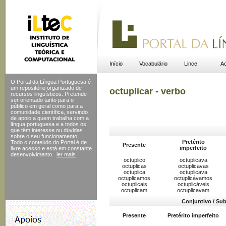
Início
Vocabulário
Lince
Ac
O Portal da Língua Portuguesa é
um repositório organizado de
octuplicar - verbo
recursos linguísticos. Pretende
ser orientado tanto para o
público em geral como para a
comunidade científica, servindo
de apoio a quem trabalha com a
língua portuguesa e a todos os
que têm interesse ou dúvidas
sobre o seu funcionamento.
Pretérito
Todo o conteúdo do Portal
é de
Presente
imperfeito
livre acesso e está em constante
desenvolvimento.
ler mais
octuplico
octuplicava
octuplicas
octuplicavas
octuplica
octuplicava
octuplicamos
octuplicávamos
octuplicais
octuplicáveis
octuplicam
octuplicavam
Conjuntivo / Sub
Presente
Pretérito imperfeito