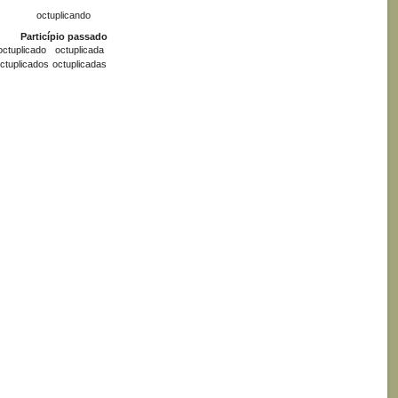
octuplicando
Particípio passado
octuplicado
octuplicada
ctuplicados
octuplicadas