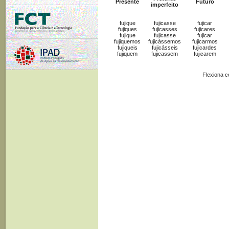
Presente
Futuro
imperfeito
fujique
fujicasse
fujicar
fujiques
fujicasses
fujicares
fujique
fujicasse
fujicar
fujiquemos
fujicássemos
fujicarmos
fujiqueis
fujicásseis
fujicardes
fujiquem
fujicassem
fujicarem
Flexiona 