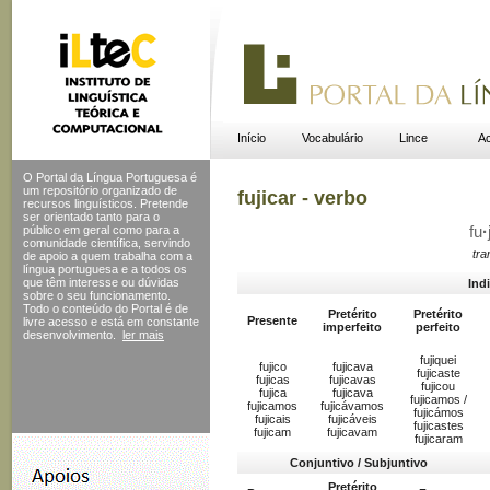
Início
Vocabulário
Lince
Ac
O Portal da Língua Portuguesa é
um repositório organizado de
fujicar - verbo
recursos linguísticos. Pretende
ser orientado tanto para o
público em geral como para a
fu
·
comunidade científica, servindo
tra
de apoio a quem trabalha com a
língua portuguesa e a todos os
que têm interesse ou dúvidas
Ind
sobre o seu funcionamento.
Todo o conteúdo do Portal
é de
Pretérito
Pretérito
Presente
livre acesso e está em constante
imperfeito
perfeito
desenvolvimento.
ler mais
fujiquei
fujico
fujicava
fujicaste
fujicas
fujicavas
fujicou
fujica
fujicava
fujicamos /
fujicamos
fujicávamos
fujicámos
fujicais
fujicáveis
fujicastes
fujicam
fujicavam
fujicaram
Conjuntivo / Subjuntivo
Pretérito