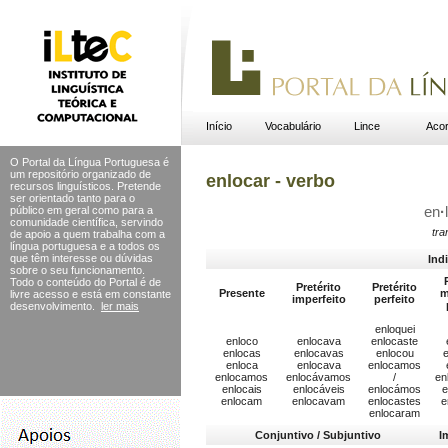
Início
Vocabulário
Lince
Acor
O Portal da Língua Portuguesa é
um repositório organizado de
enlocar - verbo
recursos linguísticos. Pretende
ser orientado tanto para o
público em geral como para a
en
·
comunidade científica, servindo
tra
de apoio a quem trabalha com a
língua portuguesa e a todos os
que têm interesse ou dúvidas
Ind
sobre o seu funcionamento.
Todo o conteúdo do Portal
é de
Pretérito
Pretérito
Presente
m
livre acesso e está em constante
imperfeito
perfeito
desenvolvimento.
ler mais
enloquei
enloco
enlocava
enlocaste
enlocas
enlocavas
enlocou
e
enloca
enlocava
enlocamos
enlocamos
enlocávamos
/
en
enlocais
enlocáveis
enlocámos
e
enlocam
enlocavam
enlocastes
e
enlocaram
Conjuntivo / Subjuntivo
I