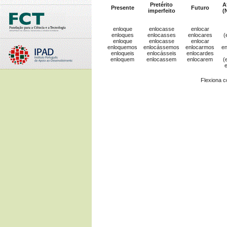
Pretérito
A
Presente
Futuro
imperfeito
(
enloque
enlocasse
enlocar
enloques
enlocasses
enlocares
(
enloque
enlocasse
enlocar
enloquemos
enlocássemos
enlocarmos
e
enloqueis
enlocásseis
enlocardes
enloquem
enlocassem
enlocarem
(
Flexiona 