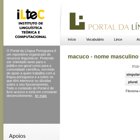
Início
Vocabulário
Lince
Ac
O Portal da Língua Portuguesa é
um repositório organizado de
macuco - nome masculino
recursos linguísticos. Pretende
ser orientado tanto para o
público em geral como para a
ma
·
comunidade científica, servindo
de apoio a quem trabalha com a
singular
língua portuguesa e a todos os
que têm interesse ou dúvidas
plural
sobre o seu funcionamento.
Todo o conteúdo do Portal
é de
Flexiona
livre acesso e está em constante
desenvolvimento.
ler mais