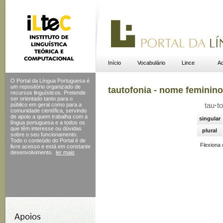
Início
Vocabulário
Lince
Ac
O Portal da Língua Portuguesa é
um repositório organizado de
tautofonia - nome feminino
recursos linguísticos. Pretende
ser orientado tanto para o
público em geral como para a
tau
·
to
comunidade científica, servindo
de apoio a quem trabalha com a
singular
língua portuguesa e a todos os
que têm interesse ou dúvidas
plural
sobre o seu funcionamento.
Todo o conteúdo do Portal
é de
Flexiona
livre acesso e está em constante
desenvolvimento.
ler mais