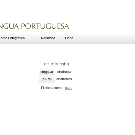
ordo Ortográfico
Recursos
Ficha
or
·
to
·
fre
·
ni
·
a
singular
ortofrenia
plural
ortofrenias
Flexiona como :
casa