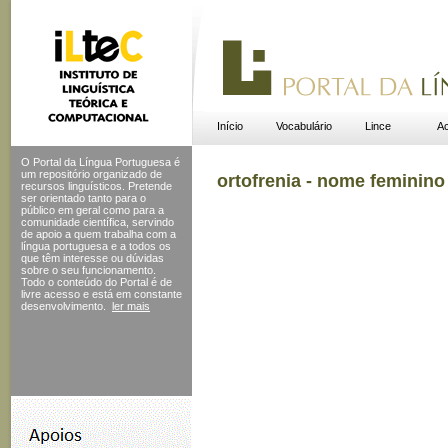
Início
Vocabulário
Lince
Ac
O Portal da Língua Portuguesa é
um repositório organizado de
ortofrenia - nome feminino
recursos linguísticos. Pretende
ser orientado tanto para o
público em geral como para a
comunidade científica, servindo
de apoio a quem trabalha com a
língua portuguesa e a todos os
que têm interesse ou dúvidas
sobre o seu funcionamento.
Todo o conteúdo do Portal
é de
livre acesso e está em constante
desenvolvimento.
ler mais