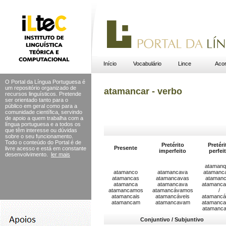
Início
Vocabulário
Lince
Acor
O Portal da Língua Portuguesa é
um repositório organizado de
atamancar - verbo
recursos linguísticos. Pretende
ser orientado tanto para o
público em geral como para a
comunidade científica, servindo
de apoio a quem trabalha com a
língua portuguesa e a todos os
que têm interesse ou dúvidas
sobre o seu funcionamento.
Todo o conteúdo do Portal
é de
Pretérito
Pretéri
Presente
livre acesso e está em constante
imperfeito
perfei
desenvolvimento.
ler mais
atamanq
atamanco
atamancava
atamanc
atamancas
atamancavas
ataman
atamanca
atamancava
atamanc
atamancamos
atamancávamos
/
atamancais
atamancáveis
atamanc
atamancam
atamancavam
atamanca
atamanc
Conjuntivo / Subjuntivo