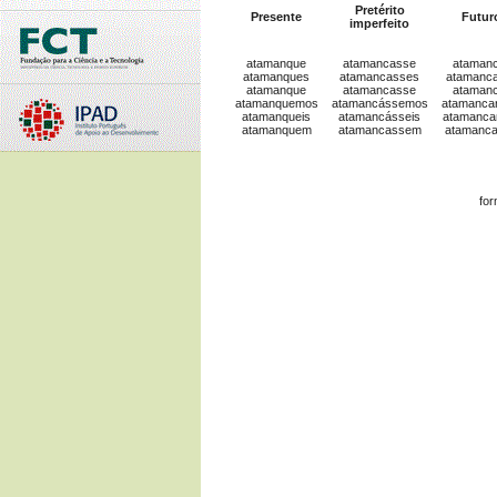
Pretérito
Presente
Futur
imperfeito
atamanque
atamancasse
ataman
atamanques
atamancasses
atamanc
atamanque
atamancasse
ataman
atamanquemos
atamancássemos
atamanca
atamanqueis
atamancásseis
atamanca
atamanquem
atamancassem
atamanc
for