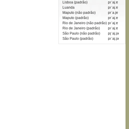
Lisboa (padrão)
pɾˈaj.ɐ
Luanda
pɾˈaj.ɐ
Maputo (não padrão)
prˈa.jɐ
Maputo (padrão)
prˈaj.ɐ
Rio de Janeiro (não padrão)
pɾˈaj.ɐ
Rio de Janeiro (padrão)
pɾˈaj.ɐ
São Paulo (não padrão)
pɽˈaj.jə
São Paulo (padrão)
pɾˈaj.jə