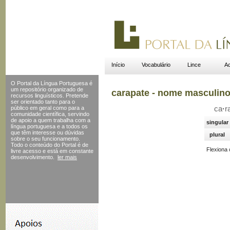
Início
Vocabulário
Lince
Ac
O Portal da Língua Portuguesa é
um repositório organizado de
carapate - nome masculin
recursos linguísticos. Pretende
ser orientado tanto para o
público em geral como para a
ca
·
r
comunidade científica, servindo
de apoio a quem trabalha com a
singular
língua portuguesa e a todos os
que têm interesse ou dúvidas
plural
sobre o seu funcionamento.
Todo o conteúdo do Portal
é de
Flexiona
livre acesso e está em constante
desenvolvimento.
ler mais