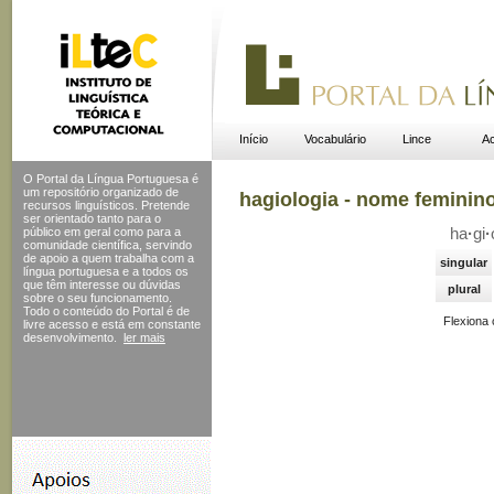
Início
Vocabulário
Lince
Ac
O Portal da Língua Portuguesa é
um repositório organizado de
hagiologia - nome feminin
recursos linguísticos. Pretende
ser orientado tanto para o
público em geral como para a
ha
·
gi
·
comunidade científica, servindo
de apoio a quem trabalha com a
singular
língua portuguesa e a todos os
que têm interesse ou dúvidas
plural
sobre o seu funcionamento.
Todo o conteúdo do Portal
é de
Flexiona
livre acesso e está em constante
desenvolvimento.
ler mais