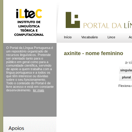
Início
Vocabulário
Lince
Ac
O Portal da Língua Portuguesa é
um repositório organizado de
axinite - nome feminino
recursos linguísticos. Pretende
ser orientado tanto para o
público em geral como para a
a
·
xi
comunidade científica, servindo
de apoio a quem trabalha com a
singula
língua portuguesa e a todos os
que têm interesse ou dúvidas
plural
sobre o seu funcionamento.
Todo o conteúdo do Portal
é de
Flexiona
livre acesso e está em constante
desenvolvimento.
ler mais