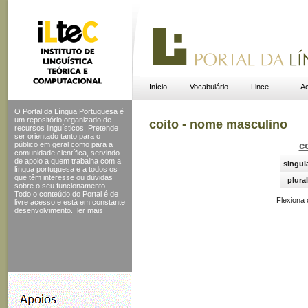
Início
Vocabulário
Lince
Ac
O Portal da Língua Portuguesa é
um repositório organizado de
coito - nome masculino
recursos linguísticos. Pretende
ser orientado tanto para o
público em geral como para a
c
comunidade científica, servindo
de apoio a quem trabalha com a
singul
língua portuguesa e a todos os
que têm interesse ou dúvidas
plural
sobre o seu funcionamento.
Todo o conteúdo do Portal
é de
Flexiona
livre acesso e está em constante
desenvolvimento.
ler mais