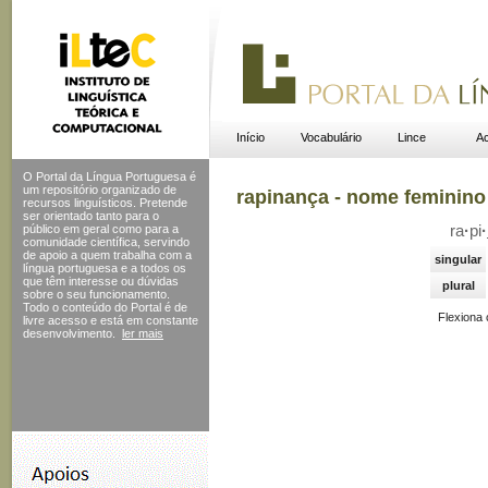
Início
Vocabulário
Lince
Ac
O Portal da Língua Portuguesa é
um repositório organizado de
rapinança - nome feminino
recursos linguísticos. Pretende
ser orientado tanto para o
público em geral como para a
ra
·
pi
·
comunidade científica, servindo
de apoio a quem trabalha com a
singular
língua portuguesa e a todos os
que têm interesse ou dúvidas
plural
sobre o seu funcionamento.
Todo o conteúdo do Portal
é de
Flexiona
livre acesso e está em constante
desenvolvimento.
ler mais