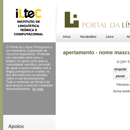
Início
Vocabulário
Lince
Ac
O Portal da Língua Portuguesa é
um repositório organizado de
apertamento - nome mascu
recursos linguísticos. Pretende
ser orientado tanto para o
público em geral como para a
a
·
per
·
t
comunidade científica, servindo
de apoio a quem trabalha com a
singular
língua portuguesa e a todos os
que têm interesse ou dúvidas
plural
sobre o seu funcionamento.
Todo o conteúdo do Portal
é de
Flexiona
livre acesso e está em constante
desenvolvimento.
ler mais
forma nomin