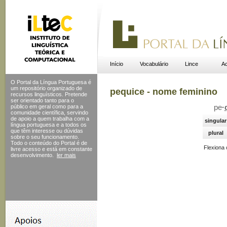
Início
Vocabulário
Lince
Ac
O Portal da Língua Portuguesa é
um repositório organizado de
pequice - nome feminino
recursos linguísticos. Pretende
ser orientado tanto para o
público em geral como para a
pe
·
comunidade científica, servindo
de apoio a quem trabalha com a
singular
língua portuguesa e a todos os
que têm interesse ou dúvidas
plural
sobre o seu funcionamento.
Todo o conteúdo do Portal
é de
Flexiona
livre acesso e está em constante
desenvolvimento.
ler mais