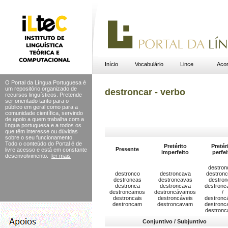
Início
Vocabulário
Lince
Acor
O Portal da Língua Portuguesa é
um repositório organizado de
destroncar - verbo
recursos linguísticos. Pretende
ser orientado tanto para o
público em geral como para a
comunidade científica, servindo
de apoio a quem trabalha com a
língua portuguesa e a todos os
que têm interesse ou dúvidas
sobre o seu funcionamento.
Todo o conteúdo do Portal
é de
Pretérito
Pretér
Presente
livre acesso e está em constante
imperfeito
perfei
desenvolvimento.
ler mais
destron
destronco
destroncava
destronc
destroncas
destroncavas
destron
destronca
destroncava
destron
destroncamos
destroncávamos
/
destroncais
destroncáveis
destron
destroncam
destroncavam
destronc
destron
Conjuntivo / Subjuntivo