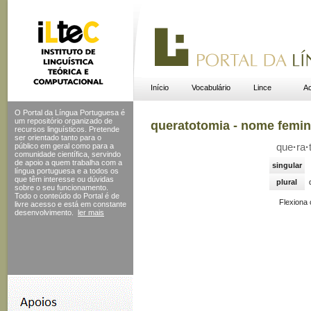
Início
Vocabulário
Lince
Ac
O Portal da Língua Portuguesa é
um repositório organizado de
queratotomia - nome femin
recursos linguísticos. Pretende
ser orientado tanto para o
público em geral como para a
que
·
ra
·
comunidade científica, servindo
de apoio a quem trabalha com a
singular
língua portuguesa e a todos os
que têm interesse ou dúvidas
plural
sobre o seu funcionamento.
Todo o conteúdo do Portal
é de
Flexiona
livre acesso e está em constante
desenvolvimento.
ler mais