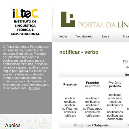
Início
Vocabulário
Lince
Acor
O Portal da Língua Portuguesa é
um repositório organizado de
notificar - verbo
recursos linguísticos. Pretende
ser orientado tanto para o
público em geral como para a
no
·
comunidade científica, servindo
tr
de apoio a quem trabalha com a
língua portuguesa e a todos os
que têm interesse ou dúvidas
In
sobre o seu funcionamento.
Todo o conteúdo do Portal
é de
Pretérito
Pretérito
Presente
livre acesso e está em constante
imperfeito
perfeito
desenvolvimento.
ler mais
notifiquei
notifico
notificava
notificaste
notificas
notificavas
notificou
notifica
notificava
notificamos
notificamos
notificávamos
/
n
notificais
notificáveis
notificámos
notificam
notificavam
notificastes
notificaram
Conjuntivo / Subjuntivo