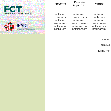
Pretérito
Presente
Futuro
imperfeito
notifique
notificasse
notificar
notifiques
notificasses
notificares
notifique
notificasse
notificar
notifiquemos
notificássemos
notificarmos
notifiqueis
notificásseis
notificardes
notifiquem
notificassem
notificarem
Flexiona
adjetivo
forma nomi