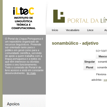
Início
Vocabulário
Lince
Ac
O Portal da Língua Portuguesa é
um repositório organizado de
sonambúlico - adjetivo
recursos linguísticos. Pretende
ser orientado tanto para o
público em geral como para a
so
·
na
comunidade científica, servindo
de apoio a quem trabalha com a
Mascu
língua portuguesa e a todos os
que têm interesse ou dúvidas
Singular
sonamb
sobre o seu funcionamento.
Todo o conteúdo do Portal
é de
Plural
sonambú
livre acesso e está em constante
desenvolvimento.
ler mais
Flexiona
advérbio :
so