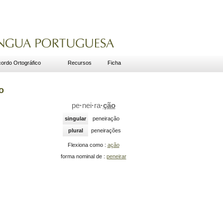
ordo Ortográfico
Recursos
Ficha
o
pe
·
nei
·
ra
·
ção
singular
peneiração
plural
peneirações
Flexiona como :
ação
forma nominal de :
peneirar