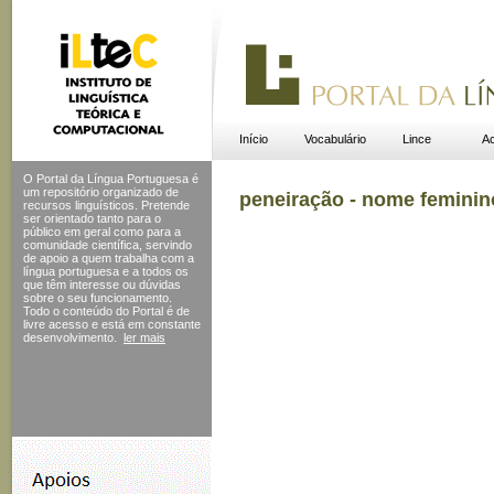
Início
Vocabulário
Lince
Ac
O Portal da Língua Portuguesa é
um repositório organizado de
peneiração - nome feminin
recursos linguísticos. Pretende
ser orientado tanto para o
público em geral como para a
comunidade científica, servindo
de apoio a quem trabalha com a
língua portuguesa e a todos os
que têm interesse ou dúvidas
sobre o seu funcionamento.
Todo o conteúdo do Portal
é de
livre acesso e está em constante
desenvolvimento.
ler mais