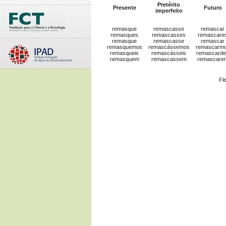
Pretérito
Presente
Futuro
imperfeito
remasque
remascasse
remascar
remasques
remascasses
remascare
remasque
remascasse
remascar
remasquemos
remascássemos
remascarm
remasqueis
remascásseis
remascard
remasquem
remascassem
remascare
Fl