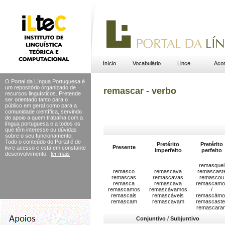
Início
Vocabulário
Lince
Acor
O Portal da Língua Portuguesa é
um repositório organizado de
remascar - verbo
recursos linguísticos. Pretende
ser orientado tanto para o
público em geral como para a
comunidade científica, servindo
de apoio a quem trabalha com a
língua portuguesa e a todos os
que têm interesse ou dúvidas
sobre o seu funcionamento.
Todo o conteúdo do Portal
é de
Pretérito
Pretérito
Presente
livre acesso e está em constante
imperfeito
perfeito
desenvolvimento.
ler mais
remasquei
remasco
remascava
remascast
remascas
remascavas
remascou
remasca
remascava
remascamo
remascamos
remascávamos
/
remascais
remascáveis
remascámo
remascam
remascavam
remascast
remascara
Conjuntivo / Subjuntivo