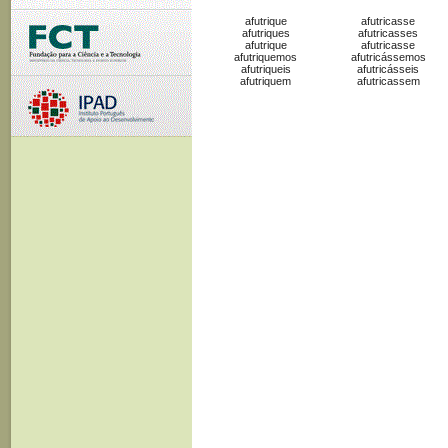
afutrique
afutricasse
afutriques
afutricasses
afutrique
afutricasse
afutriquemos
afutricássemos
afutriqueis
afutricásseis
afutriquem
afutricassem