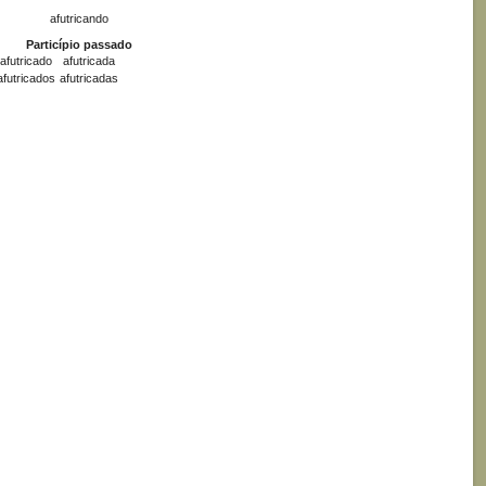
afutricando
Particípio passado
afutricado
afutricada
afutricados
afutricadas