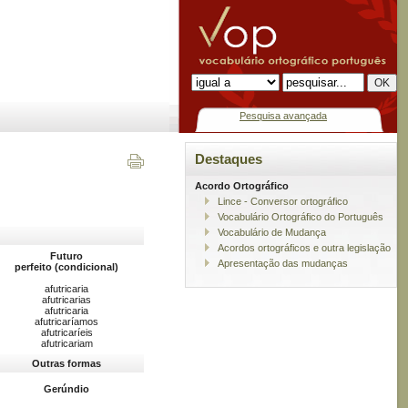
Pesquisa avançada
Destaques
Acordo Ortográfico
Lince - Conversor ortográfico
Vocabulário Ortográfico do Português
Vocabulário de Mudança
Acordos ortográficos e outra legislação
Futuro
Apresentação das mudanças
perfeito (condicional)
afutricaria
afutricarias
afutricaria
afutricaríamos
afutricaríeis
afutricariam
Outras formas
Gerúndio