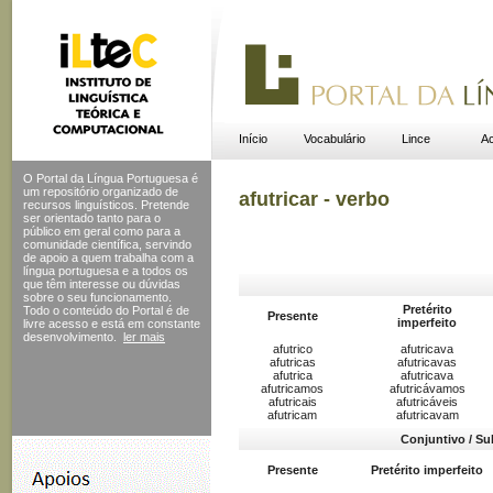
Início
Vocabulário
Lince
Ac
O Portal da Língua Portuguesa é
um repositório organizado de
afutricar - verbo
recursos linguísticos. Pretende
ser orientado tanto para o
público em geral como para a
comunidade científica, servindo
de apoio a quem trabalha com a
língua portuguesa e a todos os
que têm interesse ou dúvidas
sobre o seu funcionamento.
Pretérito
Todo o conteúdo do Portal
é de
Presente
imperfeito
livre acesso e está em constante
desenvolvimento.
ler mais
afutrico
afutricava
afutricas
afutricavas
afutrica
afutricava
afutricamos
afutricávamos
afutricais
afutricáveis
afutricam
afutricavam
Conjuntivo / Su
Presente
Pretérito imperfeito