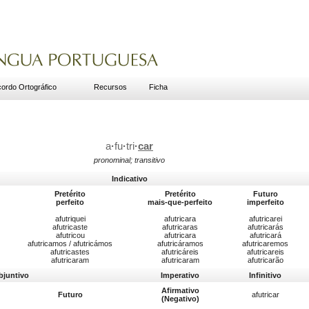
ordo Ortográfico
Recursos
Ficha
a
·
fu
·
tri
·
car
pronominal; transitivo
Indicativo
Pretérito
Pretérito
Futuro
perfeito
mais-que-perfeito
imperfeito
afutriquei
afutricara
afutricarei
afutricaste
afutricaras
afutricarás
afutricou
afutricara
afutricará
afutricamos / afutricámos
afutricáramos
afutricaremos
afutricastes
afutricáreis
afutricareis
afutricaram
afutricaram
afutricarão
bjuntivo
Imperativo
Infinitivo
Afirmativo
Futuro
afutricar
(Negativo)