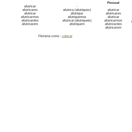
Pessoal
afutricar
-
afutricares
afutrica (afutriques)
afutricar
afutricar
afutrique
afutricares
afutricarmos
afutriquemos
afutricar
afutricardes
afutricai (afutriqueis)
afutricarmos
afutricarem
afutriquem
afutricardes
afutricarem
Flexiona como :
colocar