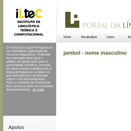
Início
Vocabulário
Lince
Ac
O Portal da Língua Portuguesa é
um repositório organizado de
jambol - nome masculino
recursos linguísticos. Pretende
ser orientado tanto para o
público em geral como para a
comunidade científica, servindo
de apoio a quem trabalha com a
língua portuguesa e a todos os
que têm interesse ou dúvidas
sobre o seu funcionamento.
Todo o conteúdo do Portal
é de
livre acesso e está em constante
desenvolvimento.
ler mais