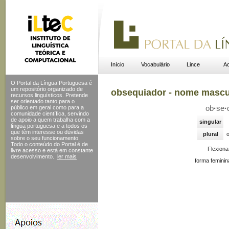
Início
Vocabulário
Lince
Ac
O Portal da Língua Portuguesa é
um repositório organizado de
obsequiador - nome mascu
recursos linguísticos. Pretende
ser orientado tanto para o
público em geral como para a
ob
·
se
·
comunidade científica, servindo
de apoio a quem trabalha com a
singular
língua portuguesa e a todos os
que têm interesse ou dúvidas
plural
sobre o seu funcionamento.
Todo o conteúdo do Portal
é de
Flexion
livre acesso e está em constante
desenvolvimento.
ler mais
forma feminin