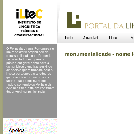
Início
Vocabulário
Lince
Ac
O Portal da Língua Portuguesa é
um repositório organizado de
monumentalidade - nome f
recursos linguísticos. Pretende
ser orientado tanto para o
público em geral como para a
comunidade científica, servindo
de apoio a quem trabalha com a
língua portuguesa e a todos os
que têm interesse ou dúvidas
sobre o seu funcionamento.
Todo o conteúdo do Portal
é de
livre acesso e está em constante
desenvolvimento.
ler mais