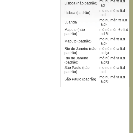
mu.nu.mẽ.tɐ.li.d
Lisboa (não padrão)
ˈad
mu.nu.mẽ.tɐ.li.d
Lisboa (padrão)
ˈa.dɨ
mo.nu.mẽn.tɐ.li.d
Luanda
ˈa.dɨ
Maputo (não
mõ.nũ.mẽn.θɐ.li.d
padrão)
ˈad.ðɨ
mo.nu.mẽ.tɐ.li.d
Maputo (padrão)
ˈa.dɨ
Rio de Janeiro (não
mõ.nũ.mẽ.ta.li.d
padrão)
ˈa.dʒɪ
Rio de Janeiro
mõ.nũ.mẽ.ta.li.d
(padrão)
ˈa.dʒɪ
São Paulo (não
mo.nu.mẽ.ta.li.d
padrão)
ˈa.di
mo.nu.mẽ.ta.li.d
São Paulo (padrão)
ˈa.dʒi