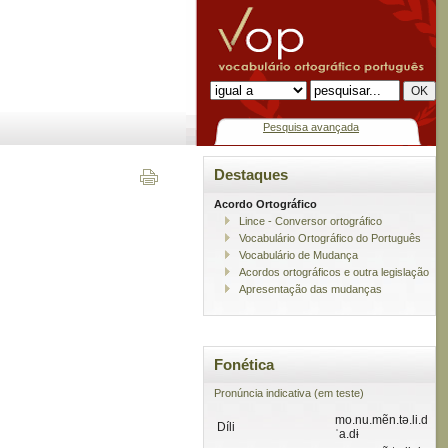
Pesquisa avançada
Destaques
Acordo Ortográfico
Lince - Conversor ortográfico
Vocabulário Ortográfico do Português
Vocabulário de Mudança
Acordos ortográficos e outra legislação
Apresentação das mudanças
Fonética
Pronúncia indicativa (em teste)
mo.nu.mẽn.tə.li.d
Díli
ˈa.dɨ