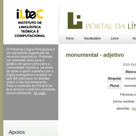
Início
Vocabulário
Lince
Ac
O Portal da Língua Portuguesa é
um repositório organizado de
monumental - adjetivo
recursos linguísticos. Pretende
ser orientado tanto para o
público em geral como para a
mo
·
nu
comunidade científica, servindo
de apoio a quem trabalha com a
Mascu
língua portuguesa e a todos os
que têm interesse ou dúvidas
Singular
monume
sobre o seu funcionamento.
Todo o conteúdo do Portal
é de
Plural
monume
livre acesso e está em constante
desenvolvimento.
ler mais
Flexiona 
forma nominal 
advérbio :
mo