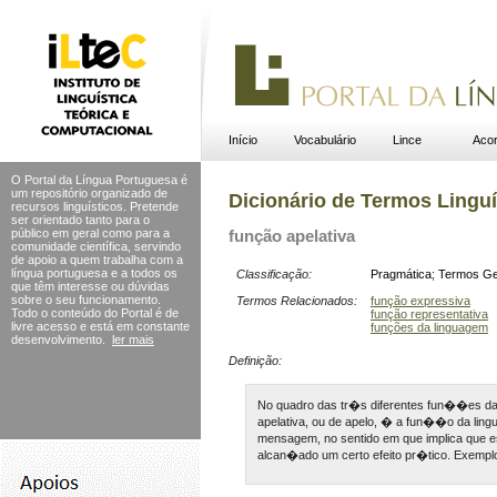
Início
Vocabulário
Lince
Acor
O Portal da Língua Portuguesa é
um repositório organizado de
Dicionário de Termos Linguí
recursos linguísticos. Pretende
ser orientado tanto para o
público em geral como para a
função apelativa
comunidade científica, servindo
de apoio a quem trabalha com a
língua portuguesa e a todos os
Classificação:
Pragmática
;
Termos Ge
que têm interesse ou dúvidas
sobre o seu funcionamento.
Termos Relacionados:
função expressiva
Todo o conteúdo do Portal
é de
função representativa
livre acesso e está em constante
funções da linguagem
desenvolvimento.
ler mais
Definição:
No quadro das tr�s diferentes fun��es da 
apelativa, ou de apelo, � a fun��o da ling
mensagem, no sentido em que implica que es
alcan�ado um certo efeito pr�tico. Exempl