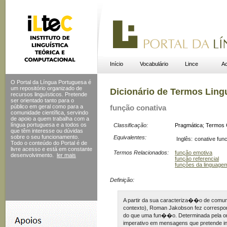
Início
Vocabulário
Lince
Ac
O Portal da Língua Portuguesa é
um repositório organizado de
Dicionário de Termos Ling
recursos linguísticos. Pretende
ser orientado tanto para o
público em geral como para a
função conativa
comunidade científica, servindo
de apoio a quem trabalha com a
língua portuguesa e a todos os
Classificação:
Pragmática
;
Termos 
que têm interesse ou dúvidas
sobre o seu funcionamento.
Equivalentes:
Inglês:
conative fun
Todo o conteúdo do Portal
é de
livre acesso e está em constante
Termos Relacionados:
função emotiva
desenvolvimento.
ler mais
função referencial
funções da linguage
Definição:
A partir da sua caracteriza��o de comun
contexto), Roman Jakobson fez corresp
do que uma fun��o. Determinada pela or
imperativo em mensagens que pretende infl