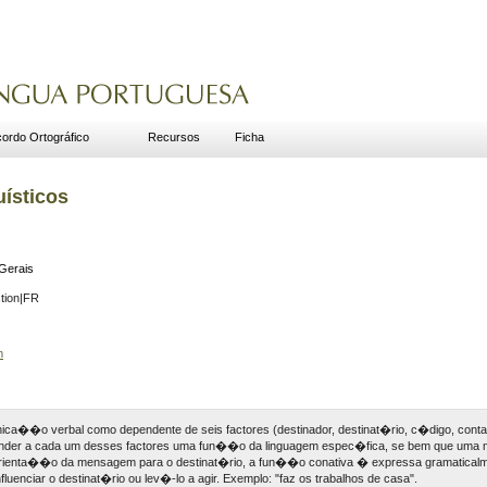
ordo Ortográfico
Recursos
Ficha
uísticos
Gerais
ction|FR
m
ica��o verbal como dependente de seis factores (destinador, destinat�rio, c�digo, con
onder a cada um desses factores uma fun��o da linguagem espec�fica, se bem que uma
ienta��o da mensagem para o destinat�rio, a fun��o conativa � expressa gramaticalmen
uenciar o destinat�rio ou lev�-lo a agir. Exemplo: "faz os trabalhos de casa".