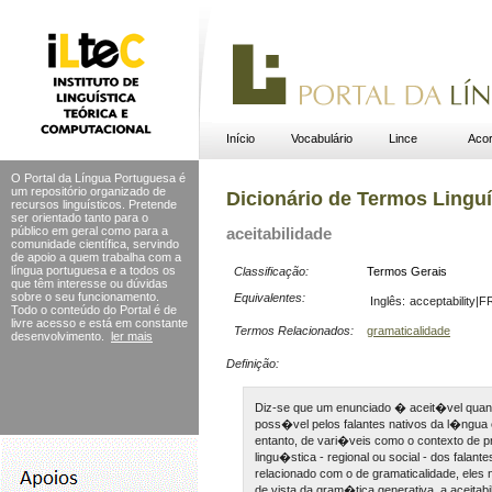
Início
Vocabulário
Lince
Acor
O Portal da Língua Portuguesa é
um repositório organizado de
Dicionário de Termos Linguí
recursos linguísticos. Pretende
ser orientado tanto para o
público em geral como para a
aceitabilidade
comunidade científica, servindo
de apoio a quem trabalha com a
língua portuguesa e a todos os
Classificação:
Termos Gerais
que têm interesse ou dúvidas
sobre o seu funcionamento.
Equivalentes:
Inglês:
acceptability|F
Todo o conteúdo do Portal
é de
livre acesso e está em constante
Termos Relacionados:
gramaticalidade
desenvolvimento.
ler mais
Definição:
Diz-se que um enunciado � aceit�vel quan
poss�vel pelos falantes nativos da l�ngua
entanto, de vari�veis como o contexto de
lingu�stica - regional ou social - dos falan
relacionado com o de gramaticalidade, el
de vista da gram�tica generativa, a aceita