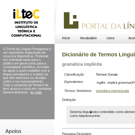
Início
Vocabulário
Lince
Acor
O Portal da Língua Portuguesa é
um repositório organizado de
Dicionário de Termos Linguí
recursos linguísticos. Pretende
ser orientado tanto para o
público em geral como para a
gramática implícita
comunidade científica, servindo
de apoio a quem trabalha com a
língua portuguesa e a todos os
Classificação:
Termos Gerais
que têm interesse ou dúvidas
sobre o seu funcionamento.
Equivalentes:
Inglês:
implicit grammar|
Todo o conteúdo do Portal
é de
livre acesso e está em constante
Termos Sinónimos:
gramática interiorizada
desenvolvimento.
ler mais
Definição:
Sistema lingu�stico entendido como eleme
como falante/ouvinte.
Pesquisa Dicionário: