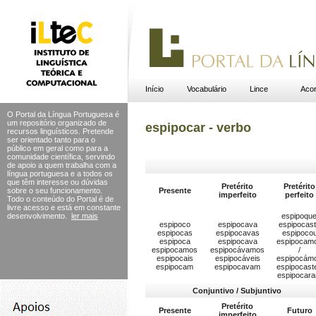
Início
Vocabulário
Lince
Acor
O Portal da Língua Portuguesa é
um repositório organizado de
espipocar - verbo
recursos linguísticos. Pretende
ser orientado tanto para o
público em geral como para a
comunidade científica, servindo
de apoio a quem trabalha com a
língua portuguesa e a todos os
que têm interesse ou dúvidas
Pretérito
Pretérito
sobre o seu funcionamento.
Presente
imperfeito
perfeito
Todo o conteúdo do Portal
é de
livre acesso e está em constante
desenvolvimento.
ler mais
espipoque
espipoco
espipocava
espipocas
espipocas
espipocavas
espipoco
espipoca
espipocava
espipocam
espipocamos
espipocávamos
/
espipocais
espipocáveis
espipocám
espipocam
espipocavam
espipocast
espipocar
Conjuntivo / Subjuntivo
Pretérito
Presente
Futuro
imperfeito